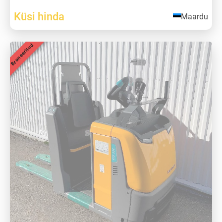
Küsi hinda
Maardu
Broneeritud