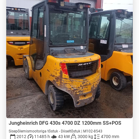
Jungheinrich DFG 430s 4700 DZ 1200mm SS+POS
Sisepõlemismootoriga tõstuk - Diiseltõstuk | M102-8543
2012
11485 h
43 kW
3000 kg
4700 mm