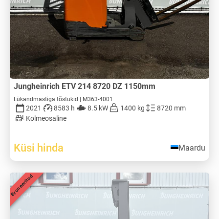
Jungheinrich ETV 214 8720 DZ 1150mm
Lükandmastiga tõstukid | M363-4001
2021
8583 h
8.5 kW
1400 kg
8720 mm
Kolmeosaline
Küsi hinda
Maardu
Broneeritud