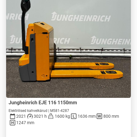
Jungheinrich EJE 116 1150mm
Elektrilised kahvelkärud | M581-4287
2021
3021 h
1600 kg
1636 mm
800 mm
1247 mm