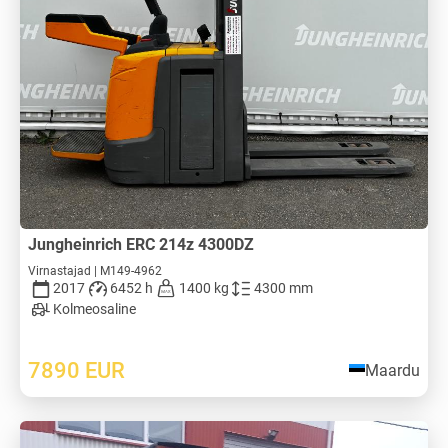
Jungheinrich ERC 214z 4300DZ
Virnastajad | M149-4962
2017
6452 h
1400 kg
4300 mm
Kolmeosaline
7890
EUR
Maardu