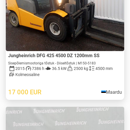
Jungheinrich DFG 425 4500 DZ 1200mm SS
Sisepõlemismootoriga tõstuk - Diiseltõstuk | M150-5183
2015
7386 h
36.5 kW
2500 kg
4500 mm
Kolmeosaline
17 000
EUR
Maardu