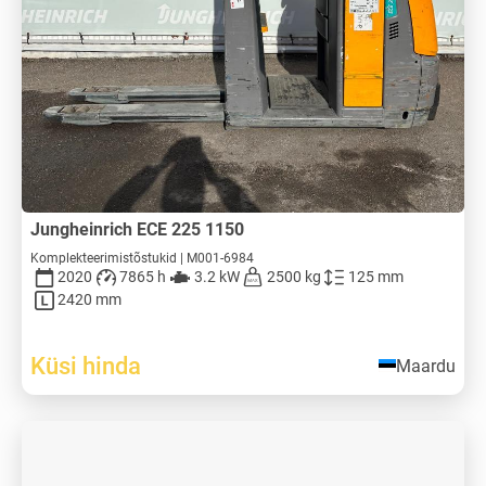
Jungheinrich ECE 225 1150
Komplekteerimistõstukid | M001-6984
2020
7865 h
3.2 kW
2500 kg
125 mm
2420 mm
Küsi hinda
Maardu