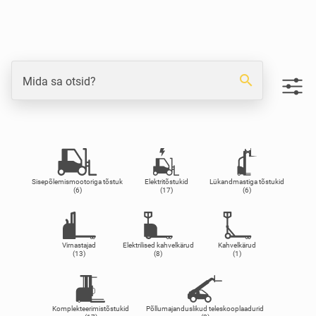
search
Mida sa otsid?
Sisepõlemismootoriga tõstuk
Elektritõstukid
Lükandmastiga tõstukid
(6)
(17)
(6)
Virnastajad
Elektrilised kahvelkärud
Kahvelkärud
(13)
(8)
(1)
Komplekteerimistõstukid
Põllumajanduslikud teleskooplaadurid