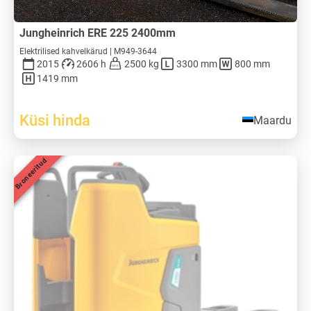
Jungheinrich ERE 225 2400mm
Elektrilised kahvelkärud | M949-3644
2015
2606 h
2500 kg
3300 mm
800 mm
1419 mm
Küsi hinda
Maardu
Broneeritud