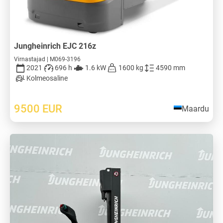
Jungheinrich EJC 216z
Virnastajad | M069-3196
2021
696 h
1.6 kW
1600 kg
4590 mm
Kolmeosaline
9500
EUR
Maardu