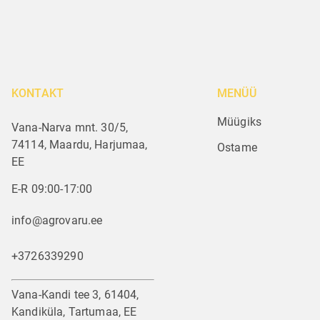
KONTAKT
MENÜÜ
Müügiks
Vana-Narva mnt. 30/5,
74114, Maardu, Harjumaa,
Ostame
EE
E-R 09:00-17:00
info@agrovaru.ee
+3726339290
Vana-Kandi tee 3, 61404,
Kandiküla, Tartumaa, EE