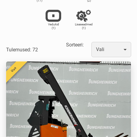
(17)
(2)
Vedukid
Lisaseadmed
(1)
(1)
Sorteeri
:
Vali
Tulemused: 72
Uus