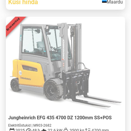
Küsi hinda
Maardu
Broneeritud
Jungheinrich EFG 435 4700 DZ 1200mm SS+POS
Elektritõstukid | M903-2682
2025
48 h
22.6 kW
3500 kg
4700 mm