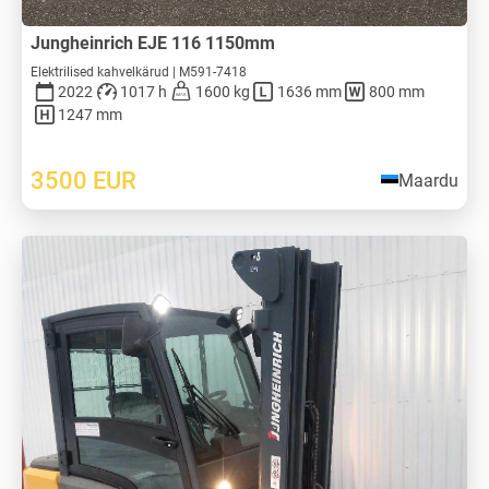
Jungheinrich EJE 116 1150mm
Elektrilised kahvelkärud | M591-7418
2022
1017 h
1600 kg
1636 mm
800 mm
1247 mm
3500
EUR
Maardu