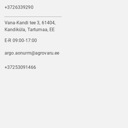
+3726339290
Vana-Kandi tee 3, 61404,
Kandiküla, Tartumaa, EE
E-R 09:00-17:00
argo.aonurm@agrovaru.ee
+37253091466