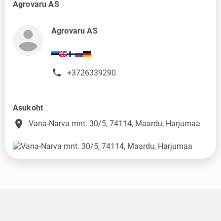
Agrovaru AS
Agrovaru AS
+3726339290
Asukoht
place
Vana-Narva mnt. 30/5, 74114, Maardu, Harjumaa