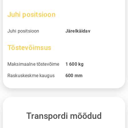
Juhi positsioon
Juhi positsioon
Järelkäidav
Tõstevõimsus
Maksimaalne tõstevõime
1 600
kg
Raskuskeskme kaugus
600
mm
Transpordi mõõdud