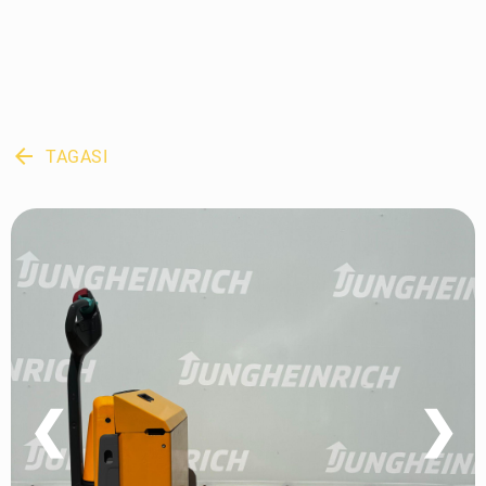
arrow_back
TAGASI
❮
❯