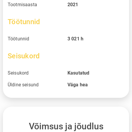
Tootmisaasta
2021
Töötunnid
Töötunnid
3 021
h
Seisukord
Seisukord
Kasutatud
Üldine seisund
Väga hea
Võimsus ja jõudlus